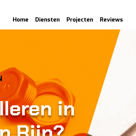
Home
Diensten
Projecten
Reviews
N
lleren in
n Rijn?