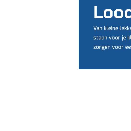
Lood
Van kleine lek
staan voor je 
zorgen voor ee