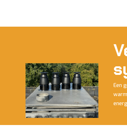
V
s
Een g
warmt
energ