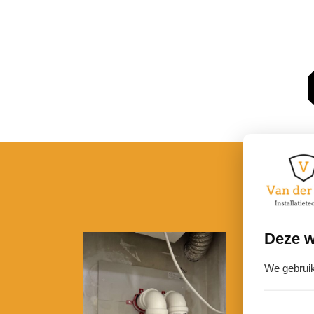
CV-
on
Deze w
We gebruik
Een goed w
verzorgen 