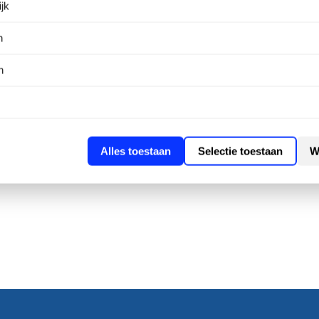
jk
bent van een betrouwbare en energiezuinige werking
n
n
Alles toestaan
Selectie toestaan
W