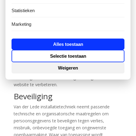
financiële administratie worden op grond van de fiscale
Statistieken
bewaarplicht minimaal zeven jaar bewaard. Overige
persoonsgegevens worden verwijderd zodra zij niet
Marketing
langer nodig zijn.
Cookies
Alles toestaan
Indien de website van Van der Lede installatietechniek
Selectie toestaan
gebruikmaakt van cookies, betreft dit uitsluitend
functionele en analytische cookies die geen inbreuk
Weigeren
maken op de privacy van bezoekers. Deze cookies
worden gebruikt om de werking en het gebruik van de
website te verbeteren.
Beveiliging
Van der Lede installatietechniek neemt passende
technische en organisatorische maatregelen om
persoonsgegevens te beveiligen tegen verlies,
misbruik, onbevoegde toegang en ongewenste
openbaarmaking. Waar van toepassing wordt