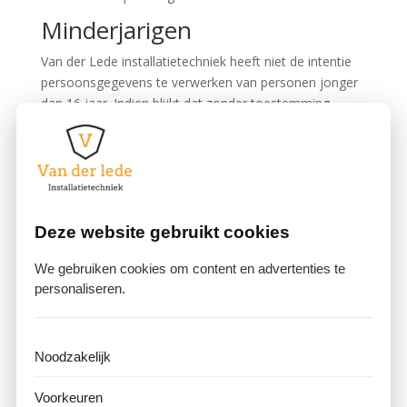
Minderjarigen
Van der Lede installatietechniek heeft niet de intentie
persoonsgegevens te verwerken van personen jonger
dan 16 jaar. Indien blijkt dat zonder toestemming
persoonsgegevens van een minderjarige zijn
verzameld, kunnen deze op verzoek worden
verwijderd.
Geautomatiseerde
besluitvorming
Deze website gebruikt cookies
Van der Lede installatietechniek maakt geen gebruik
We gebruiken cookies om content en advertenties te
van geautomatiseerde besluitvorming of profilering op
personaliseren.
basis van persoonsgegevens.
Bewaartermijnen
Noodzakelijk
Persoonsgegevens worden niet langer bewaard dan
noodzakelijk is voor het doel waarvoor zij zijn
Voorkeuren
verzameld. Gegevens die onderdeel uitmaken van de